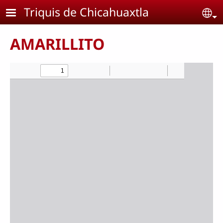
Pasar al contenido principal
Triquis de Chicahuaxtla
Se
AMARILLITO