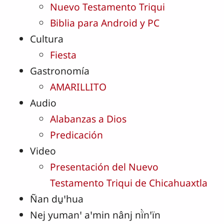
Nuevo Testamento Triqui
Biblia para Android y PC
Cultura
Fiesta
Gastronomía
AMARILLITO
Audio
Alabanzas a Dios
Predicación
Video
Presentación del Nuevo
Testamento Triqui de Chicahuaxtla
Ñan du̱ꞌhua
Nej yumanꞌ aꞌmin nânj nï̀nꞌïn