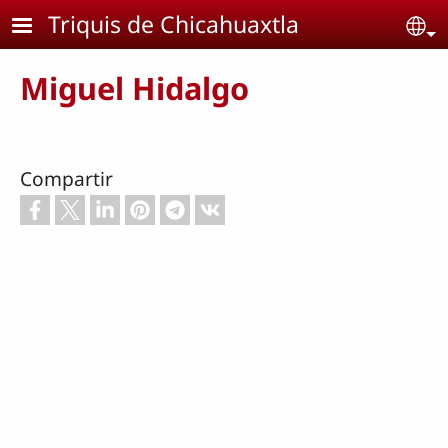
Pasar al contenido principal
Triquis de Chicahuaxtla
Se
Miguel Hidalgo
Compartir