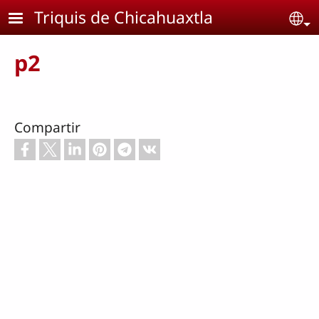
Pasar al contenido principal
Triquis de Chicahuaxtla
Se
p2
Compartir