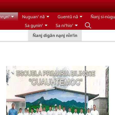
hru̱nꞌ
Nuguanꞌ nâ
Guentû nâ
Ñanj si-nùgu
Sa gu̱nïnꞌ
Sa niꞌhioꞌ
Ñanj digân na̱nj nï̀nꞌïn