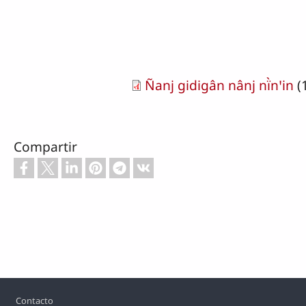
Ñanj gidigân nânj nï̀nꞌin
(
Compartir
Footer
Contacto