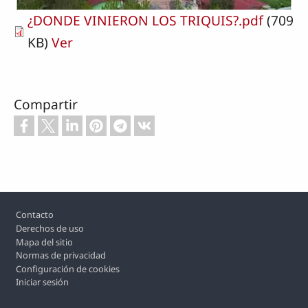
¿DONDE VINIERON LOS TRIQUIS?.pdf
(709
KB)
Ver
Compartir
Footer
Contacto
Derechos de uso
Mapa del sitio
Normas de privacidad
Configuración de cookies
Iniciar sesión