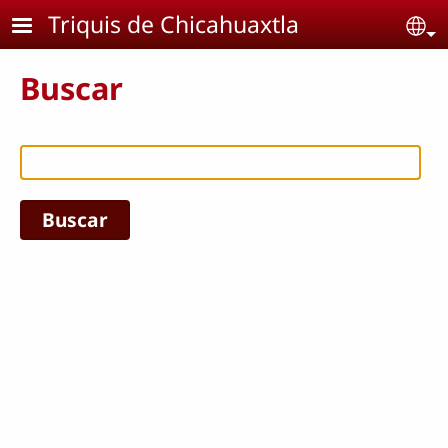
Pasar al contenido principal
Triquis de Chicahuaxtla
Se
Buscar