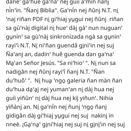
dànèꞌ gaꞌhue gaꞌnaꞌ nej guiì aꞌmin nânj
nï̀nꞌïn. "Ñanj Biblia". Gaꞌnḯn nej ñûnj N.T. ni̱
ꞌnaj riñan PDF ni̱ giꞌhiaj yu̱gui nej ñûnj riñan
sa gùꞌnàj digital ni̱ hueꞌ dàj gàꞌ nun nuguanꞌ
gu̱nïnꞌ sa gùꞌnàj sinkronizada ngà sa gu̱nïnꞌ
rayiꞌì N.T. Ni̱ niꞌñan guendâ gi̱niꞌin nej suj
Ñaꞌanj an, dadinꞌ huê guenda dan gaꞌnaꞌ
Ma̱ꞌan Señor Jesús. "Sa niꞌhioꞌ ". Ni̱ nun sa
nadigân nej ñûnj rayiꞌî ñanj N.T. "Ñan
duꞌhuôꞌ ". Ni̱ hua̱ ꞌngo̱ galeria ñan màn ñan
duꞌhua da̱ꞌa̱j nej yumanꞌan ni̱ dàj hua nej
guiì yiñûnꞌ ni̱ dàj hua nej kïj yiñunꞌ. Nihia
yìñànj an. Ni̱ gaꞌnḯn nej ñunj ꞌngo̱ ñanj
gidigân dàj giꞌhiaj yu̱gui nej suj nakïnj ïn
nneè. ¡Ga̱ꞌna̱ꞌ gi̱niꞌhiaj nej suj ni̱ gi̱ni̱ꞌin nej suj