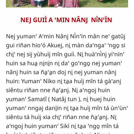
NEJ GUIÌ A ꞌMIN NÂNJ Nï̀NꞌÏN
Nej yumanꞌ Aꞌmin Nânj Nï̀nꞌïn mân neꞌ gatûj
gui riñan hioꞌó Akuej, ni̱ màn daꞌngaꞌ ꞌngo̱ si
chi̱ꞌ nej sij yùhuìj mîn guiì. Ni̱ huàꞌnï̀nj yiꞌnïnꞌ
huin sa hua̱ ni̱nï̱n ni̱ daꞌ goꞌngo̱ nej yumanꞌ
nânj huin sa ña̱ꞌa̱n doj ni̱ nej yuman nânj
huin: Yumanꞌ Nìko ni̱ ta̱a huìj mîn tá gàꞌanj
siêntu riñan nne ña̱ꞌa̱nj. Ni̱ aꞌngoj huin
yumanꞌ Samatî ( Natâj tun ), ni̱ huej huin
yumanꞌ nngaj danï̱ïn ni̱ ta̱a huìj mîn tá ùnꞌùnꞌ
siêntu tá huìj xia chi̱ꞌ riñan nne ña̱ꞌa̱nj. Ni̱
aꞌngoj huin yumanꞌ Sikí ni̱ ta̱a ꞌngo̱ mîn tá