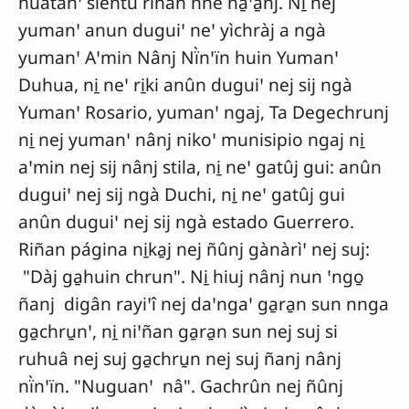
huàtànꞌ siêntu riñan nne ña̱ꞌa̱nj. Ni̱ nej
yumanꞌ anun duguiꞌ neꞌ yìchràj a ngà
yumanꞌ Aꞌmin Nânj Nï̀nꞌïn huin Yumanꞌ
Duhua, ni̱ neꞌ ri̱ki anûn duguiꞌ nej sij ngà
Yumanꞌ Rosario, yumanꞌ ngaj, Ta Degechrunj
ni̱ nej yumanꞌ nânj nikoꞌ munisipio ngaj ni̱
aꞌmin nej sij nânj stila, ni̱ neꞌ gatûj gui: anûn
duguiꞌ nej sij ngà Duchi, ni̱ neꞌ gatûj gui
anûn duguiꞌ nej sij ngà estado Guerrero.
Riñan página ni̱ka̱j nej ñûnj gànàrìꞌ nej suj:
"Dàj ga̱huin chrun". Ni̱ hiuj nânj nun ꞌngo̱
ñanj digân rayiꞌî nej daꞌngaꞌ ga̱ra̱n sun nnga
ga̱chru̱nꞌ, ni̱ niꞌñan ga̱ra̱n sun nej suj si
ruhuâ nej suj ga̱chru̱n nej suj ñanj nânj
nï̀nꞌïn. "Nuguanꞌ nâ". Gachrûn nej ñûnj