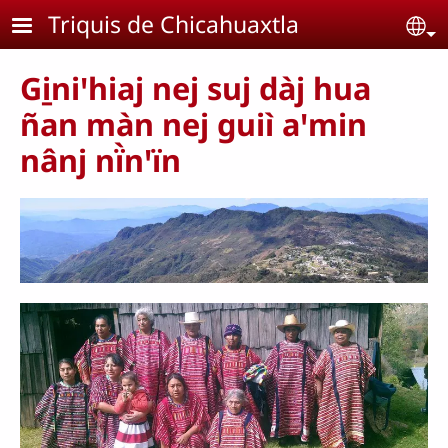
Pasar al contenido principal
Triquis de Chicahuaxtla
Se
Gi̱niꞌhiaj nej suj dàj hua
ñan màn nej guiì aꞌmin
nânj nï̀nꞌïn