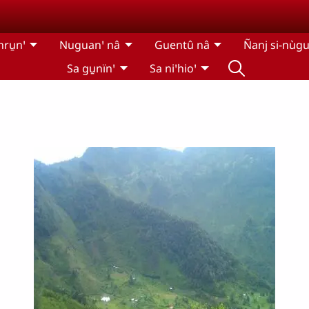
hru̱nꞌ
Nuguanꞌ nâ
Guentû nâ
Ñanj si-nùgu
Sa gu̱nïnꞌ
Sa niꞌhioꞌ